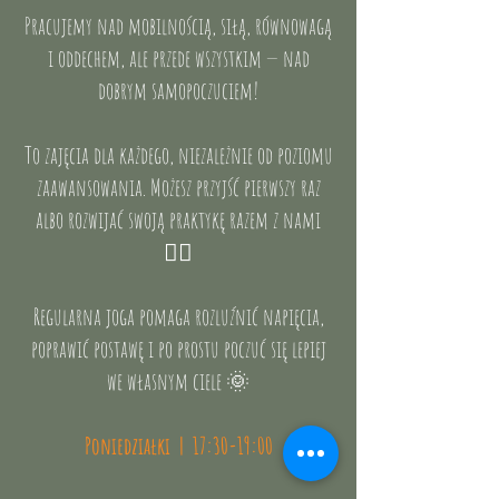
Pracujemy nad mobilnością, siłą, równowagą
i oddechem, ale przede wszystkim — nad
dobrym samopoczuciem!
To zajęcia dla każdego, niezależnie od poziomu
zaawansowania. Możesz przyjść pierwszy raz
albo rozwijać swoją praktykę razem z nami
🧘‍♀️
Regularna joga pomaga rozluźnić napięcia,
poprawić postawę i po prostu poczuć się lepiej
we własnym ciele 🌞
Poniedziałki | 17:30-19:00