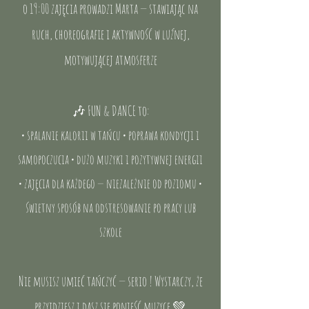
o 19:00 zajęcia prowadzi Marta — stawiając na
ruch, choreografie i aktywność w luźnej,
motywującej atmosferze
🎶 ​FUN & DANCE to:
• spalanie kalorii w tańcu • poprawa kondycji i
samopoczucia • dużo muzyki i pozytywnej energii
• zajęcia dla każdego — niezależnie od poziomu •
świetny sposób na odstresowanie po pracy lub
szkole
Nie musisz umieć tańczyć — serio ! Wystarczy, że
przyjdziesz i dasz się ponieść muzyce 💚