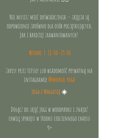
Nie musisz mieć doświadczenia — zajęcia są
odpowiednie zarówno dla osób początkujących,
jak i bardziej zaawansowanych!
Wtorki | 18:00–19:00
Zapisy przez Fitssey lub wiadomość prywatną na
instagramie
@monia.yoga
joga z Małgosią
☀️
Dołącz do zajęć jogi w woodparku i znajdź
chwilę spokoju w środku codziennego chaosu
✨