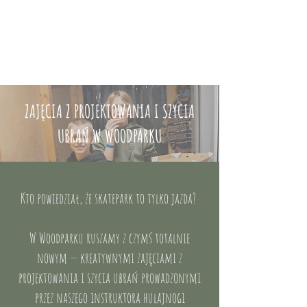
ZAJĘCIA Z PROJEKTOWANIA I SZYCIA
UBRAŃ W WOODPARKU
Kto powiedział, że skatepark to tylko jazda?
W Woodparku ruszamy z czymś totalnie
nowym — kreatywnymi zajęciami z
projektowania i szycia ubrań prowadzonymi
przez naszego instruktora hulajnogi