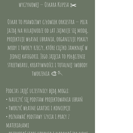
wyczynowej — Oskara Kupisa ✂️
Oskar to prawdziwy człowiek orkiestra — poza
jazdą na hulajnodze od lat zajmuje się modą,
projektuje własne ubrania, organizuje pokazy
mody i tworzy rzeczy, które ciężko zamknąć w
jednej kategorii. Jego zajęcia to połączenie
streetwearu, kreatywności i totalnej swobody
tworzenia 🎨🪡
Podczas zajęć uczestnicy będą mogli:
• nauczyć się podstaw projektowania ubrań
• tworzyć własne grafiki i koncepcje
• poznawać podstawy szycia i pracy z
materiałami