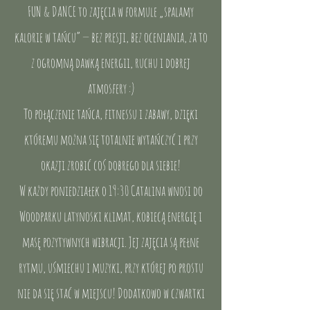
​FUN & DANCE to zajęcia w formule „spalamy
kalorie w tańcu” — bez presji, bez oceniania, za to
z ogromną dawką energii, ruchu i dobrej
atmosfery :)
To połączenie tańca, fitnessu i zabawy, dzięki
któremu można się totalnie wytańczyć i przy
okazji zrobić coś dobrego dla siebie!
​W każdy poniedziałek o 19:30 Catalina wnosi do
Woodparku latynoski klimat, kobiecą energię i
masę pozytywnych wibracji. Jej zajęcia są pełne
rytmu, uśmiechu i muzyki, przy której po prostu
nie da się stać w miejscu! ​Dodatkowo w czwartki