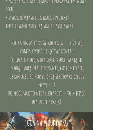
• przerabiać stare ubrania i nadawać im nowe
życie
• stworzyć własne unikalne projekty
inspirowane kulturą skate i streetwear
Nie trzeba mieć doświadczenia — liczy się
pomysłowość i chęć tworzenia!
To idealna opcja dla osób, które jarają się
modą, lubią DIY, rysowanie, customizację
ubrań albo po prostu chcą spróbować czegoś
nowego :)
Bo Woodpark to nie tylko sport — to miejsce
dla ludzi z pasją!
JOGA NA WOODPARKU