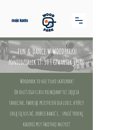
moje konto
FUN & DANCE W WOODPARKU
poniedziałek 19:30 | czwartek 19:00
​Woodpark to nie tylko skatepark!
Od dłuższego czasu rozwijamy też zajęcia
taneczne, tworząc przestrzeń dla ludzi, którzy
chcą się ruszać, dobrze bawić i… spalić trochę
kalorii przy świetnej muzyce!