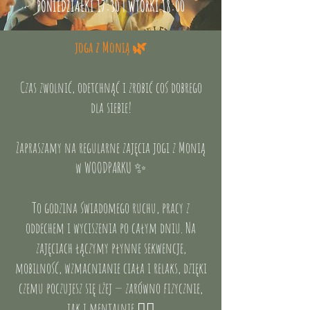
PONIEDZIAŁKI 17:30 | WTORKI 18:00
joga z Monią 🌿
Czas zwolnić, odetchnąć i zrobić coś dobrego
dla siebie!
Zapraszamy na regularne zajęcia jogi z Monią
w WOODPARKU ✨
To godzina świadomego ruchu, pracy z
oddechem i wyciszenia po całym dniu. Na
zajęciach łączymy płynne sekwencje,
mobilność, wzmacnianie ciała i relaks, dzięki
czemu poczujesz się lżej — zarówno fizycznie,
jak i mentalnie 🧘‍♀️